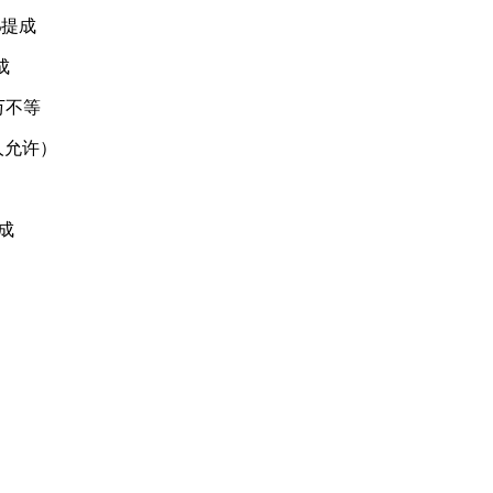
%提成
成
万不等
人允许）
成